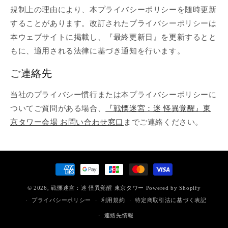
規制上の理由により、本プライバシーポリシーを随時更新
することがあります。改訂されたプライバシーポリシーは
本ウェブサイトに掲載し、『最終更新日』を更新するとと
もに、適用される法律に基づき通知を行います。
ご連絡先
当社のプライバシー慣行または本プライバシーポリシーに
ついてご質問がある場合、
『戦慄迷宮：迷 怪異覚醒』東
京タワー会場 お問い合わせ窓口
までご連絡ください。
決
済
© 2026,
戦慄迷宮：迷 怪異覚醒 東京タワー
Powered by Shopify
方
プライバシーポリシー
利用規約
特定商取引法に基づく表記
法
連絡先情報